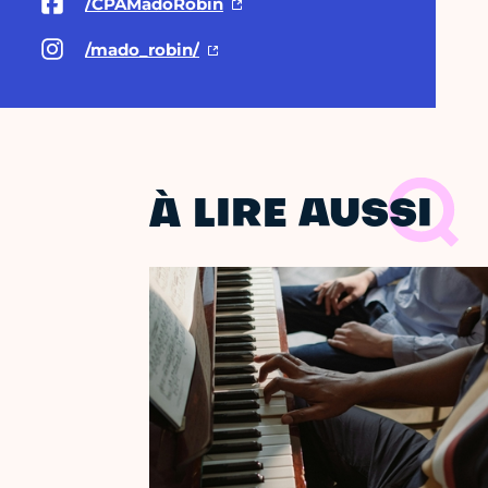
/CPAMadoRobin
/mado_robin/
À LIRE AUSSI