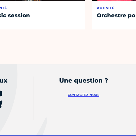
VITÉ
ACTIVITÉ
ic session
Orchestre po
aux
Une question ?
CONTACTEZ-NOUS