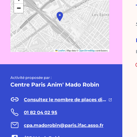
−
Leaflet
|
Map data ©
OpenStreetMap
contributors
Activité proposée par :
Centre Paris Anim' Mado Robin
Consultez le nombre de places disponibles
01 82 04 02 95
cpa.madorobin@paris.ifac.asso.fr