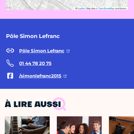
Leaflet
|
Map data ©
OpenStreetMap
contributors
Pôle Simon Lefranc
Pôle Simon Lefranc
01 44 78 20 75
/simonlefranc2015
À LIRE AUSSI