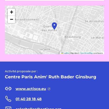
+
−
Leaflet
|
Map data ©
OpenStreetMap
contributors
Activité proposée par :
Centre Paris Anim' Ruth Bader Ginsburg
www.actisce.eu
01 40 28 18 48