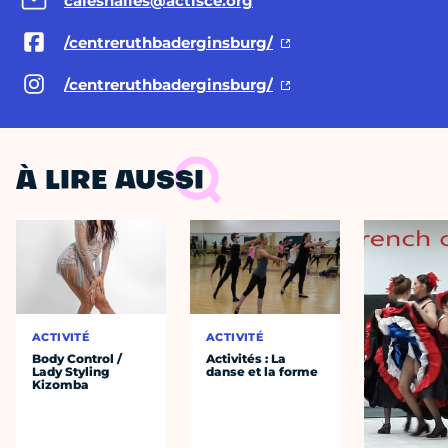
caleshalles@actisce.org
/centreruthbaderginsburg/
/centreruthbaderginsburg/
À LIRE AUSSI
ACTIVITÉ
ACTIVITÉ
Body Control /
Activités : La
Lady Styling
danse et la forme
Kizomba