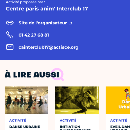
Activité proposée par :
Centre paris anim' Interclub 17
Site de l'organisateur
01 42 27 68 81
cainterclub17@actisce.org
À LIRE AUSSI
ACTIVITÉ
ACTIVITÉ
ACTIVITÉ
DANSE URBAINE
INITIATION
EVEIL DA