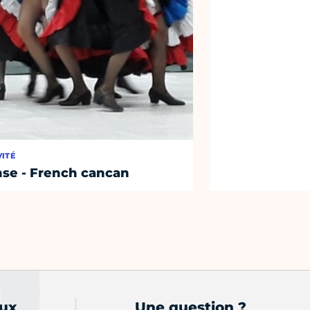
VITÉ
se - French cancan
aux
Une question ?