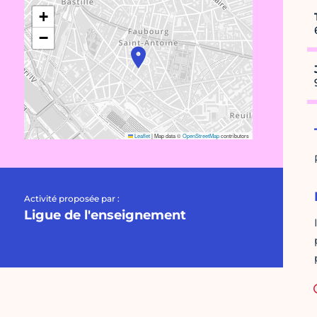
+
−
Leaflet
|
Map data ©
OpenStreetMap
contributors
Activité proposée par :
Ligue de l'enseignement