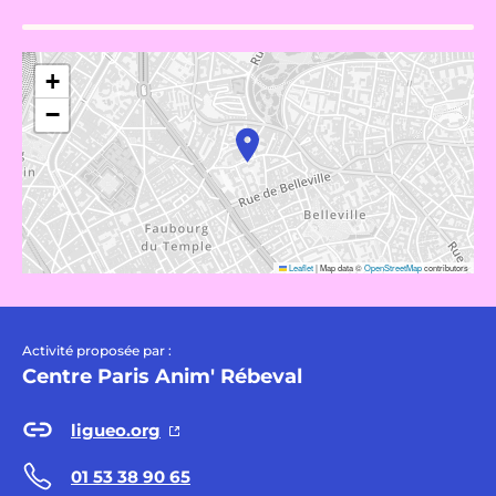
+
−
Leaflet
|
Map data ©
OpenStreetMap
contributors
Activité proposée par :
Centre Paris Anim' Rébeval
ligueo.org
01 53 38 90 65