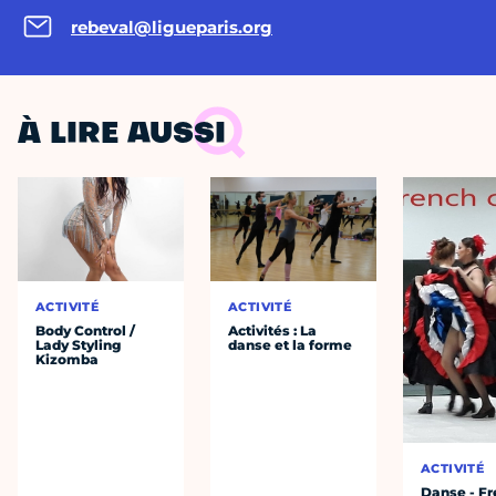
rebeval@ligueparis.org
À LIRE AUSSI
ACTIVITÉ
ACTIVITÉ
Body Control /
Activités : La
Lady Styling
danse et la forme
Kizomba
ACTIVITÉ
Danse - F