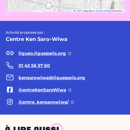
Leaflet
|
Map data ©
OpenStreetMap
contributors
Activité proposée par :
Centre Ken Saro-Wiwa
ligueo.ligueparis.org
01 43 56 57 60
kensarowiwa@ligueparis.org
/centreKenSaroWiwa
/centre_kensarowiwa/