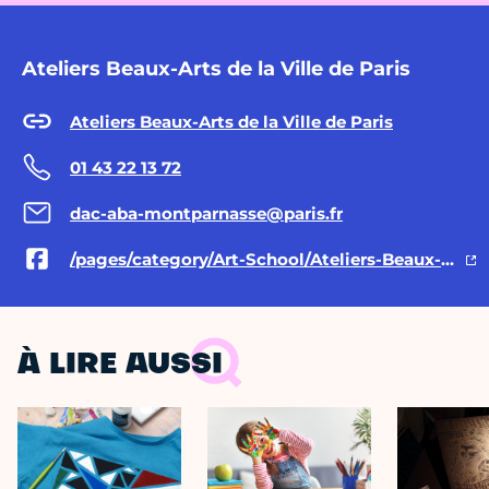
Ateliers Beaux-Arts de la Ville de Paris
Ateliers Beaux-Arts de la Ville de Paris
01 43 22 13 72
dac-aba-montparnasse@paris.fr
/pages/category/Art-School/Ateliers-Beaux-Arts-de-la-Ville-de-Paris-801164436616800/
À LIRE AUSSI