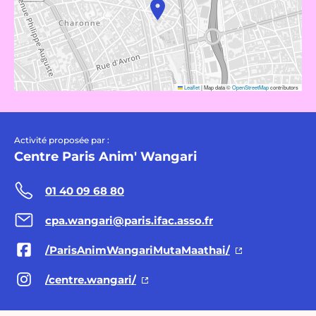
Leaflet
|
Map data ©
OpenStreetMap
contributors
Activité proposée par :
Centre Paris Anim' Wangari
01 40 09 68 80
cpa.wangari@paris.ifac.asso.fr
/ParisAnimWangariMutaMaathai/
/centre.wangari/