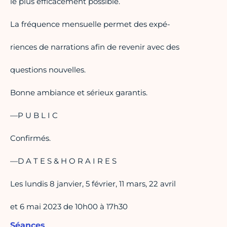
le plus efficacement possible.
La fréquence mensuelle permet des expé-
riences de narrations afin de revenir avec des
questions nouvelles.
Bonne ambiance et sérieux garantis.
—P U B L I C
Confirmés.
—D A T E S & H O R A I R E S
Les lundis 8 janvier, 5 février, 11 mars, 22 avril
et 6 mai 2023 de 10h00 à 17h30
Séances