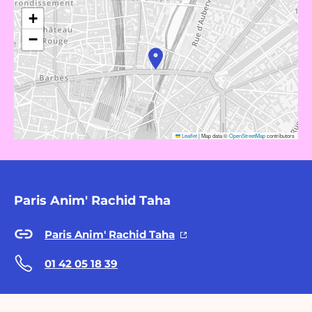
+
−
Leaflet
|
Map data ©
OpenStreetMap
contributors
Paris Anim' Rachid Taha
Paris Anim' Rachid Taha
01 42 05 18 39