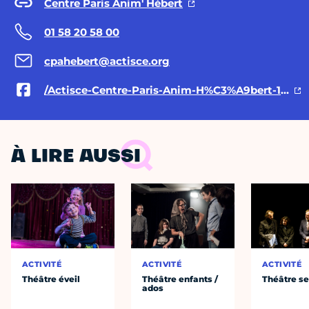
Centre Paris Anim' Hébert
01 58 20 58 00
cpahebert@actisce.org
/Actisce-Centre-Paris-Anim-H%C3%A9bert-109619928292447/
À LIRE AUSSI
ACTIVITÉ
ACTIVITÉ
ACTIVITÉ
Théâtre éveil
Théâtre enfants /
Théâtre se
ados