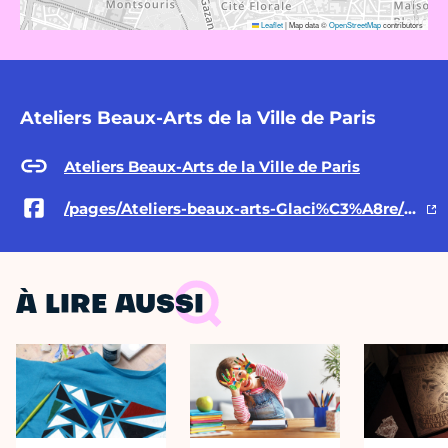
Leaflet
|
Map data ©
OpenStreetMap
contributors
Ateliers Beaux-Arts de la Ville de Paris
Ateliers Beaux-Arts de la Ville de Paris
/pages/Ateliers-beaux-arts-Glaci%C3%A8re/301619473618777
À LIRE AUSSI