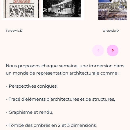
Crédit photo :
Crédit photo :
Targowla.D
targowla.D
Nous proposons chaque semaine, une immersion dans
un monde de représentation architecturale comme :
- Perspectives coniques,
- Tracé d’éléments d’architectures et de structures,
- Graphisme et rendu,
- Tombé des ombres en 2 et 3 dimensions,