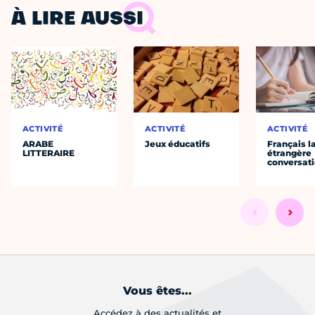
À LIRE AUSSI
ACTIVITÉ
ACTIVITÉ
ACTIVITÉ
ARABE
Jeux éducatifs
Français 
LITTERAIRE
étrangère
conversat
Vous êtes...
Accédez à des actualités et