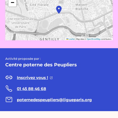
−
Leaflet
|
Map data ©
OpenStreetMap
contributors
Activité proposée par :
Centre poterne des Peupliers
Inscrivez vous !
01 45 88 46 68
poternedespeupliers@ligueparis.org