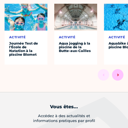
ACTIVITÉ
ACTIVITÉ
ACTIVITÉ
Journée Test de
Aqua jogging à la
Aquabike à
l'École de
piscine de la
piscine B
Natation à la
Butte-aux-Cailles
piscine Blomet
Vous êtes...
Accédez à des actualités et
informations pratiques par profil