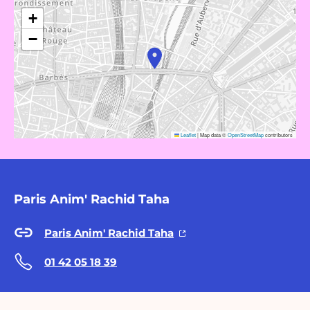
+
−
Leaflet
|
Map data ©
OpenStreetMap
contributors
Paris Anim' Rachid Taha
Paris Anim' Rachid Taha
01 42 05 18 39