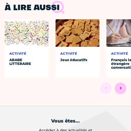
À LIRE AUSSI
ACTIVITÉ
ACTIVITÉ
ACTIVITÉ
ARABE
Jeux éducatifs
Français 
LITTERAIRE
étrangère
conversat
Vous êtes...
Accédez à des actualités et