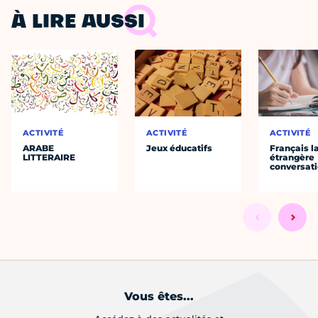
À LIRE AUSSI
ACTIVITÉ
ACTIVITÉ
ACTIVITÉ
ARABE
Jeux éducatifs
Français 
LITTERAIRE
étrangère
conversat
Vous êtes...