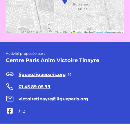
Leaflet
|
Map data ©
OpenStreetMap
contributors
Activité proposée par :
Centre Paris Anim Victoire Tinayre
ligueo.ligueparis.org
01 45 89 05 99
victoiretinayre@ligueparis.org
/