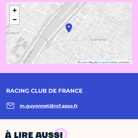
+
−
Leaflet
|
Map data ©
OpenStreetMap
contributors
RACING CLUB DE FRANCE
m.guyonnet@rcf.asso.fr
À LIRE AUSSI