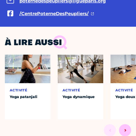
poternedespeupliers@ligueparis.org
/CentrePoterneDesPeupliers/
À LIRE AUSSI
ACTIVITÉ
ACTIVITÉ
ACTIVITÉ
Yoga patanjali
Yoga dynamique
Yoga doux