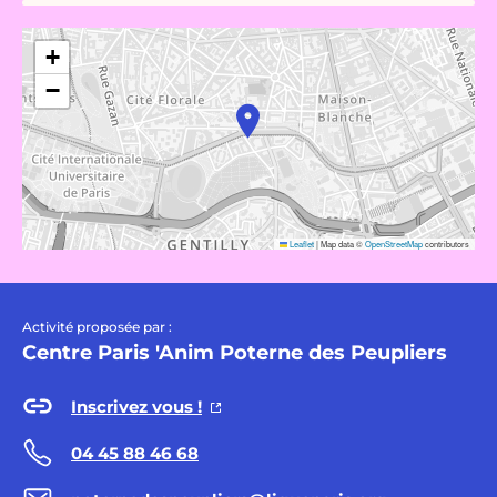
+
−
Leaflet
|
Map data ©
OpenStreetMap
contributors
Activité proposée par :
Centre Paris 'Anim Poterne des Peupliers
Inscrivez vous !
04 45 88 46 68