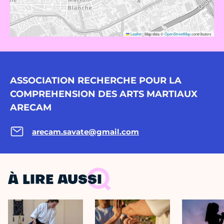
Leaflet
|
Map data ©
OpenStreetMap
contributors
ASSOCIATION RECHERCHE POUR LA
COMPREHENSION DES ARTS MARTIAUX
ARECAM
arecam.savate@gmail.com
À LIRE AUSSI