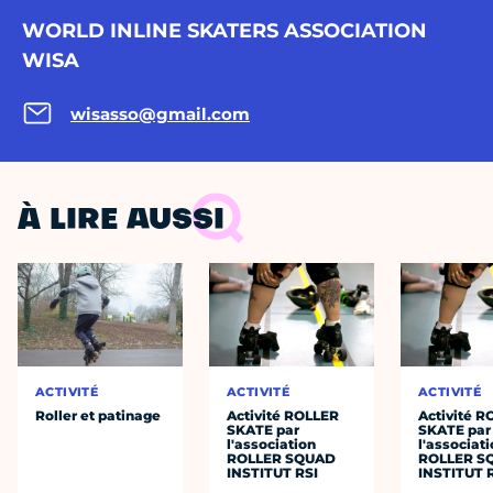
WORLD INLINE SKATERS ASSOCIATION
WISA
wisasso@gmail.com
À LIRE AUSSI
ACTIVITÉ
ACTIVITÉ
ACTIVITÉ
Roller et patinage
Activité ROLLER
Activité 
SKATE par
SKATE par
l'association
l'associat
ROLLER SQUAD
ROLLER S
INSTITUT RSI
INSTITUT 