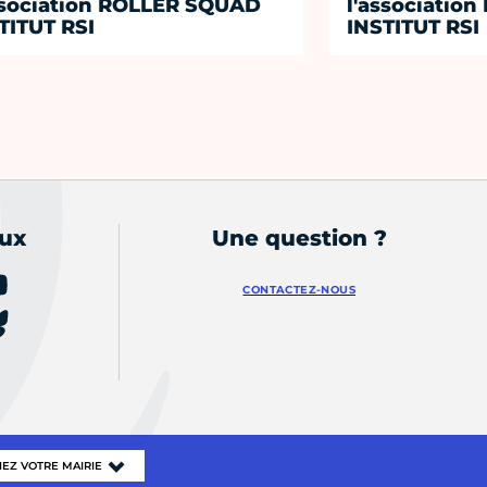
ssociation ROLLER SQUAD
l'associatio
TITUT RSI
INSTITUT RSI
aux
Une question ?
CONTACTEZ-NOUS