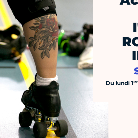
Ac
R
er
Du lundi 1