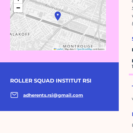
−
Leaflet
|
Map data ©
OpenStreetMap
contributors
ROLLER SQUAD INSTITUT RSI
adherents.rsi@gmail.com