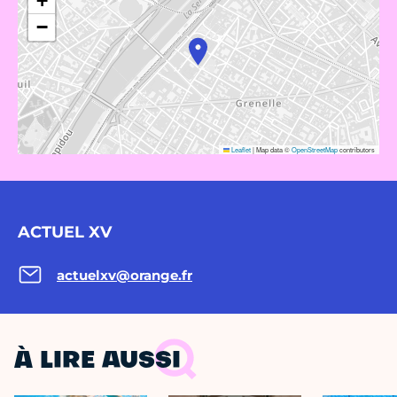
+
−
Leaflet
|
Map data ©
OpenStreetMap
contributors
ACTUEL XV
actuelxv@orange.fr
À LIRE AUSSI