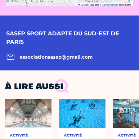
Leaflet
|
Map data ©
OpenStreetMap
contributors
SASEP SPORT ADAPTE DU SUD-EST DE
PARIS
associationsasep@gmail.com
À LIRE AUSSI
ACTIVITÉ
ACTIVITÉ
ACTIVITÉ