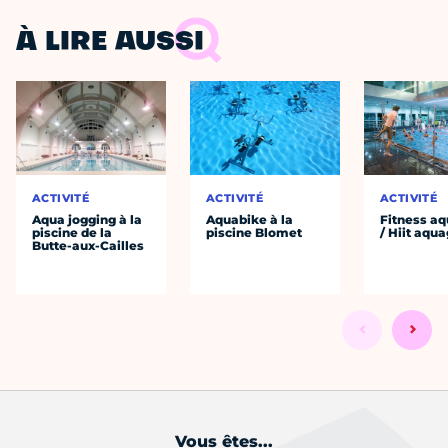
À LIRE AUSSI
ACTIVITÉ
ACTIVITÉ
ACTIVITÉ
Aqua jogging à la
Aquabike à la
Fitness aq
piscine de la
piscine Blomet
/ Hiit aqu
Butte-aux-Cailles
Vous êtes...