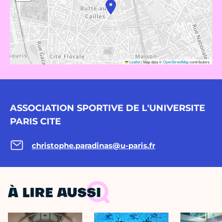
Leaflet
|
Map data ©
OpenStreetMap
contributors
ASSOCIATION SPORTIVE DE L'UNIVERSITE
PARIS CITE
christophe.paradinas@u-paris.fr
À LIRE AUSSI