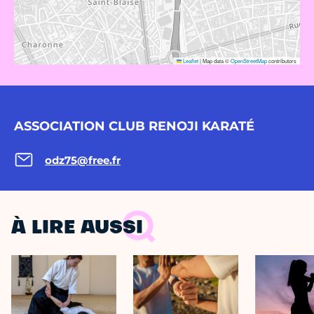
Leaflet
|
Map data ©
OpenStreetMap
contributors
ASSOCIATION CLUB RENOJI KARATÉ
odz75@free.fr
À LIRE AUSSI