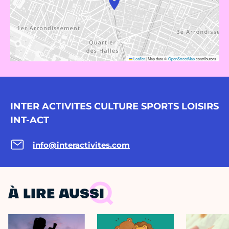
Leaflet
|
Map data ©
OpenStreetMap
contributors
INTER ACTIVITES CULTURE SPORTS LOISIRS
INT-ACT
info@interactivites.com
À LIRE AUSSI