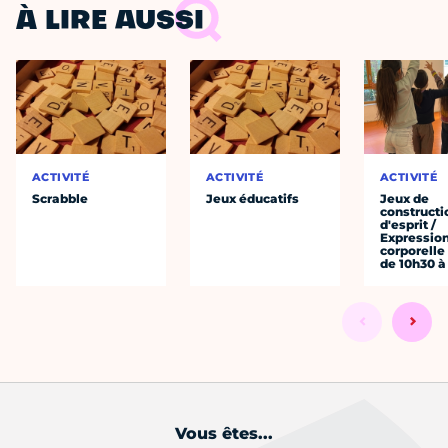
À LIRE AUSSI
ACTIVITÉ
ACTIVITÉ
ACTIVITÉ
Scrabble
Jeux éducatifs
Jeux de
constructi
d'esprit /
Expressio
corporelle
de 10h30 à
Vous êtes...