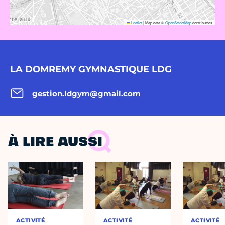
Leaflet
|
Map data ©
OpenStreetMap
contributors
LA DOMREMY GYMNASTIQUE LDG
gestion.ldgym@gmail.com
À LIRE AUSSI
ACTIVITÉ
ACTIVITÉ
ACTIVITÉ