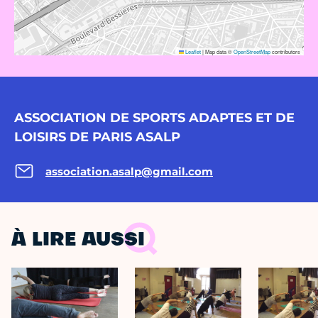
Leaflet
|
Map data ©
OpenStreetMap
contributors
ASSOCIATION DE SPORTS ADAPTES ET DE
LOISIRS DE PARIS ASALP
association.asalp@gmail.com
À LIRE AUSSI