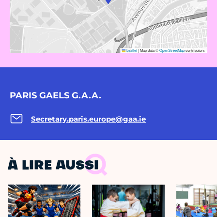
Leaflet
|
Map data ©
OpenStreetMap
contributors
PARIS GAELS G.A.A.
Secretary.paris.europe@gaa.ie
À LIRE AUSSI