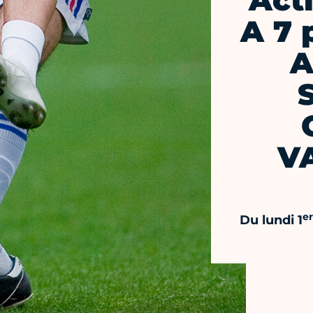
Act
A 7 
A
V
er
Du lundi 1