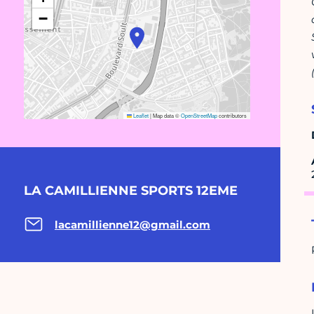
−
Leaflet
|
Map data ©
OpenStreetMap
contributors
LA CAMILLIENNE SPORTS 12EME
lacamillienne12@gmail.com