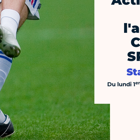
Act
l'
C
S
St
er
Du lundi 1