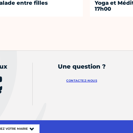
alade entre filles
Yoga et Médi
17h00
aux
Une question ?
CONTACTEZ-NOUS