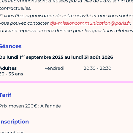
Ces informations sont diffusées par la ville de Paris sur la b
contractuelles.
Si vous êtes organisateur de cette activité et que vous souha
vous pouvez contacter
djs-missioncommunication@paris.fr
.
(aucune réponse ne sera donnée pour les questions relatives 
Séances
er
Du lundi 1
septembre 2025 au lundi 31 août 2026
Adultes
vendredi
20:30 - 22:30
20 - 35 ans
Tarif
Prix moyen 220€ ; A l'année
Inscription
Inscriptions