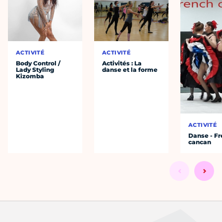
ACTIVITÉ
ACTIVITÉ
Body Control /
Activités : La
Lady Styling
danse et la forme
Kizomba
ACTIVITÉ
Danse - F
cancan