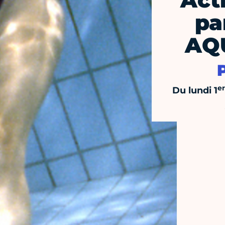
Act
pa
AQ
er
Du lundi 1