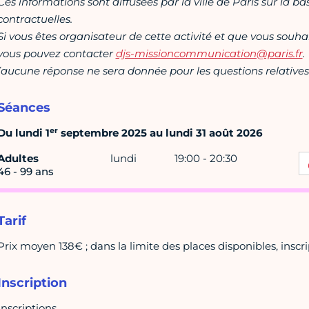
Ces informations sont diffusées par la ville de Paris sur la b
contractuelles.
Si vous êtes organisateur de cette activité et que vous souha
vous pouvez contacter
djs-missioncommunication@paris.fr
.
(aucune réponse ne sera donnée pour les questions relatives 
Séances
er
Du lundi 1
septembre 2025 au lundi 31 août 2026
Adultes
lundi
19:00 - 20:30
46 - 99 ans
Tarif
Prix moyen 138€ ; dans la limite des places disponibles, inscrip
Inscription
Inscriptions