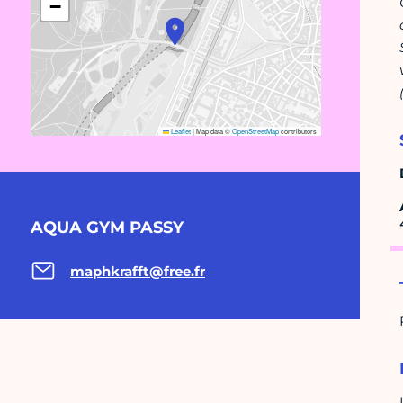
−
Leaflet
|
Map data ©
OpenStreetMap
contributors
AQUA GYM PASSY
maphkrafft@free.fr