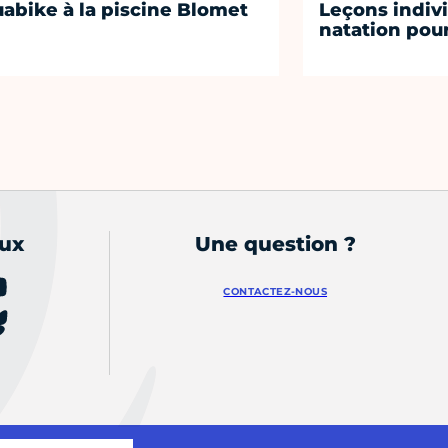
abike à la piscine Blomet
Leçons indiv
natation pou
aux
Une question ?
CONTACTEZ-NOUS