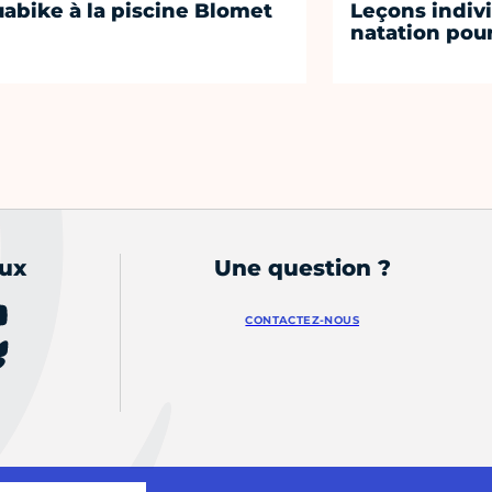
abike à la piscine Blomet
Leçons indiv
natation pou
aux
Une question ?
CONTACTEZ-NOUS