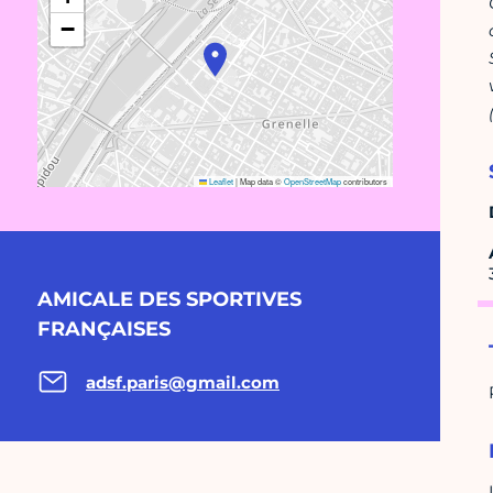
−
Leaflet
|
Map data ©
OpenStreetMap
contributors
AMICALE DES SPORTIVES
FRANÇAISES
adsf.paris@gmail.com