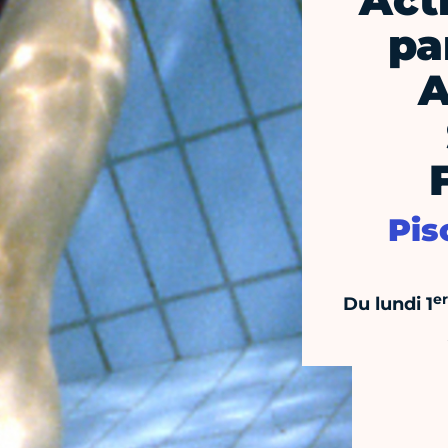
Act
pa
A
Pis
er
Du lundi 1