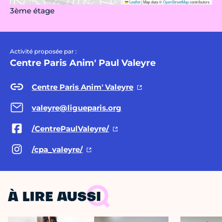
Leaflet
|
Map data ©
OpenStreetMap
contributors
3ème étage
Activité proposée par :
Centre Paris Anim' Paul Valeyre
Centre Paris Anim' Valeyre
valeyre@ligueparis.org
/CentrePaulValeyre/
/cpa_valeyre/
À LIRE AUSSI