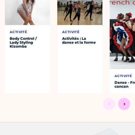
ACTIVITÉ
ACTIVITÉ
Body Control /
Activités : La
Lady Styling
danse et la forme
Kizomba
ACTIVITÉ
Danse - F
cancan