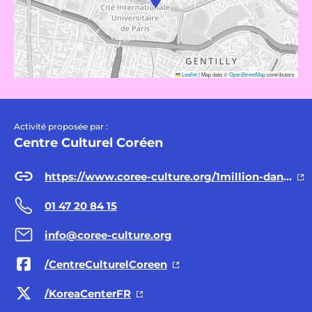
Leaflet
|
Map data ©
OpenStreetMap
contributors
Activité proposée par :
Centre Culturel Coréen
https://www.coree-culture.org/1million-dance-workshop,5923.html
01 47 20 84 15
info@coree-culture.org
/CentreCulturelCoreen
/KoreaCenterFR