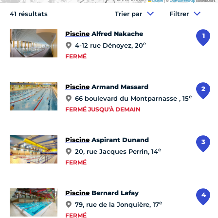
Leaflet
|
©
OpenStreetMap
contributors
41 résultats
Trier par
Filtrer
Piscine
Alfred Nakache
1
e
4-12 rue Dénoyez, 20
FERMÉ
Piscine
Armand Massard
2
e
66 boulevard du Montparnasse , 15
FERMÉ JUSQU'À DEMAIN
Piscine
Aspirant Dunand
3
e
20, rue Jacques Perrin, 14
FERMÉ
Piscine
Bernard Lafay
4
e
79, rue de la Jonquière, 17
FERMÉ