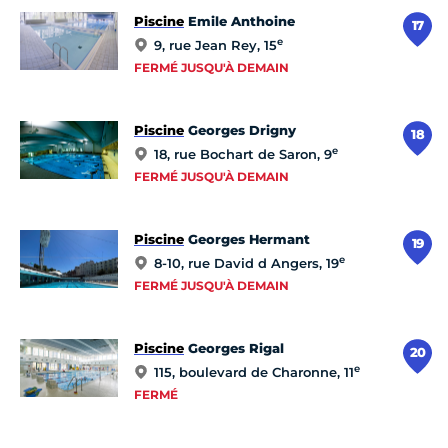
Piscine
Emile Anthoine
17
e
9, rue Jean Rey, 15
FERMÉ JUSQU'À DEMAIN
Piscine
Georges Drigny
18
e
18, rue Bochart de Saron, 9
FERMÉ JUSQU'À DEMAIN
Piscine
Georges Hermant
19
e
8-10, rue David d Angers, 19
FERMÉ JUSQU'À DEMAIN
Piscine
Georges Rigal
20
e
115, boulevard de Charonne, 11
FERMÉ