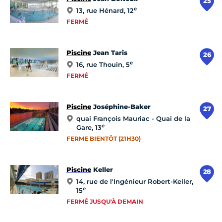
25
e
13, rue Hénard, 12
FERMÉ
Piscine
Jean Taris
26
e
16, rue Thouin, 5
FERMÉ
Piscine
Joséphine-Baker
27
quai François Mauriac - Quai de la
e
Gare, 13
FERME BIENTÔT (21H30)
Piscine
Keller
28
14, rue de l'Ingénieur Robert-Keller,
e
15
FERMÉ JUSQU'À DEMAIN