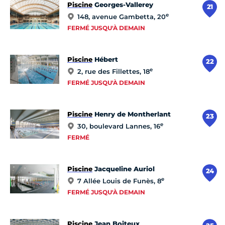
Piscine
Georges-Vallerey
21
e
148, avenue Gambetta, 20
FERMÉ JUSQU'À DEMAIN
Piscine
Hébert
22
e
2, rue des Fillettes, 18
FERMÉ JUSQU'À DEMAIN
Piscine
Henry de Montherlant
23
e
30, boulevard Lannes, 16
FERMÉ
Piscine
Jacqueline Auriol
24
e
7 Allée Louis de Funès, 8
FERMÉ JUSQU'À DEMAIN
Piscine
Jean Boiteux