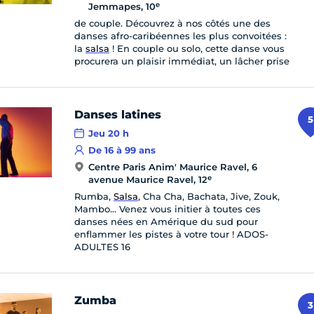
e
Jemmapes, 10
de couple. Découvrez à nos côtés une des
danses afro-caribéennes les plus convoitées :
la
salsa
! En couple ou solo, cette danse vous
procurera un plaisir immédiat, un lâcher prise
Danses latines
5
Jeu 20 h
De 16 à 99 ans
Centre Paris Anim' Maurice Ravel, 6
e
avenue Maurice Ravel, 12
Rumba,
Salsa
, Cha Cha, Bachata, Jive, Zouk,
Mambo… Venez vous initier à toutes ces
danses nées en Amérique du sud pour
enflammer les pistes à votre tour ! ADOS-
ADULTES 16
Zumba
3