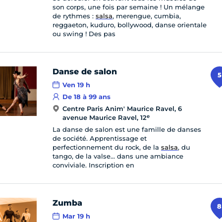
son corps, une fois par semaine ! Un mélange
de rythmes :
salsa
, merengue, cumbia,
reggaeton, kuduro, bollywood, danse orientale
ou swing ! Des pas
Danse de salon
5
Ven 19 h
De 18 à 99 ans
Centre Paris Anim' Maurice Ravel, 6
e
avenue Maurice Ravel, 12
La danse de salon est une famille de danses
de société. Apprentissage et
perfectionnement du rock, de la
salsa
, du
tango, de la valse… dans une ambiance
conviviale. Inscription en
Zumba
8
Mar 19 h