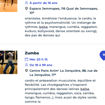
À partir de 16 ans
Espace Jemmapes, 116 Quai de Jemmapes,
e
10
orientales. Améliorer l’endurance, le cardio, le
rythme et la psychomotricité. Un mélange de
rythmes (
salsa
, merengue, cumbia, reggaeton,
kuduro, bollywood, danse orientale ou swing),
des pas de danses qui
Zumba
9
Mer 20 h 15
De 18 à 99 ans
Centre Paris Anim' La Jonquière, 88, rue de
e
La Jonquière, 17
cardio et préparation musculaire, équilibre et
flexibilité. Les chorégraphies s'inspirent
principalement des danses latines (
salsa
,
merengue, cumbia, reggaeton, soca, samba,
tango, flamenco…), mais aussi de styles variés
comme la