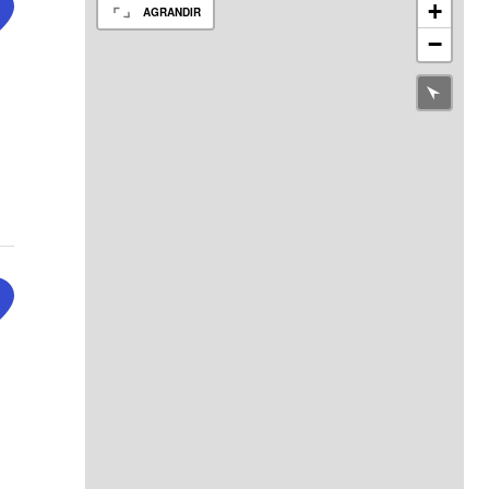
+
AGRANDIR
−