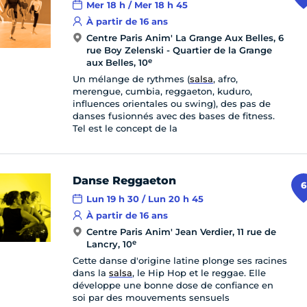
Mer 18 h / Mer 18 h 45
À partir de 16 ans
Centre Paris Anim' La Grange Aux Belles, 6
rue Boy Zelenski - Quartier de la Grange
e
aux Belles, 10
Un mélange de rythmes (
salsa
, afro,
merengue, cumbia, reggaeton, kuduro,
influences orientales ou swing), des pas de
danses fusionnés avec des bases de fitness.
Tel est le concept de la
Danse Reggaeton
6
Lun 19 h 30 / Lun 20 h 45
À partir de 16 ans
Centre Paris Anim' Jean Verdier, 11 rue de
e
Lancry, 10
Cette danse d'origine latine plonge ses racines
dans la
salsa
, le Hip Hop et le reggae. Elle
développe une bonne dose de confiance en
soi par des mouvements sensuels