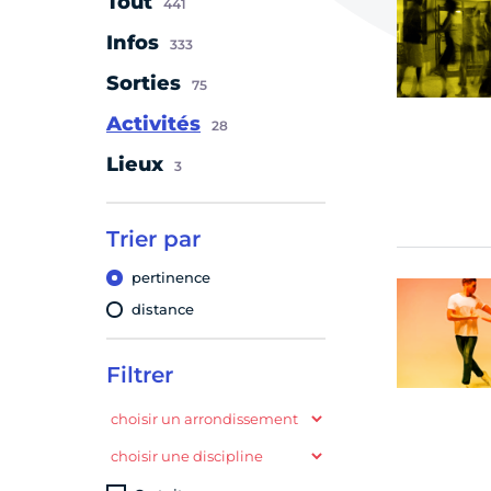
Tout
441
Infos
333
Sorties
75
Activités
28
Lieux
3
Trier par
pertinence
distance
Filtrer
choisir un arrondissement
choisir une discipline