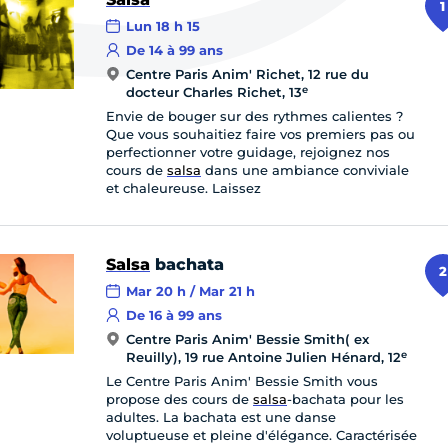
1
Lun 18 h 15
De 14 à 99 ans
Centre Paris Anim' Richet, 12 rue du
e
docteur Charles Richet, 13
Envie de bouger sur des rythmes calientes ?
Que vous souhaitiez faire vos premiers pas ou
perfectionner votre guidage, rejoignez nos
cours de
salsa
dans une ambiance conviviale
et chaleureuse. Laissez
Salsa
bachata
2
Mar 20 h / Mar 21 h
De 16 à 99 ans
Centre Paris Anim' Bessie Smith( ex
e
Reuilly), 19 rue Antoine Julien Hénard, 12
Le Centre Paris Anim' Bessie Smith vous
propose des cours de
salsa
-bachata pour les
adultes. La bachata est une danse
voluptueuse et pleine d'élégance. Caractérisée