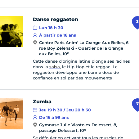
Danse reggaeton
3
Lun 18 h 30
À partir de 16 ans
Centre Paris Anim' La Grange Aux Belles, 6
rue Boy Zelenski - Quartier de la Grange
e
aux Belles, 10
Cette danse d'origine latine plonge ses racines
dans la
salsa
, le Hip Hop et le reggae. Le
reggaeton développe une bonne dose de
confiance en soi par des mouvements
Zumba
7
Jeu 19 h 30 / Jeu 20 h 30
De 16 à 99 ans
Gymnase Julie Vlasto ex Delessert, 8,
e
passage Delessert, 10
Se défouler en activant tous les muscles de