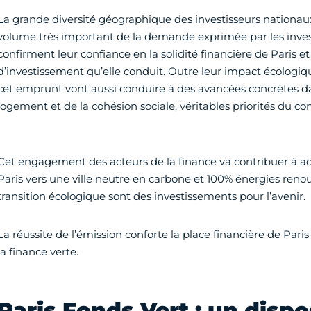
La grande diversité géographique des investisseurs nationaux
volume très important de la demande exprimée par les investis
confirment leur confiance en la solidité financière de Paris et 
d’investissement qu’elle conduit. Outre leur impact écologiqu
cet emprunt vont aussi conduire à des avancées concrètes d
logement et de la cohésion sociale, véritables priorités du c
Cet engagement des acteurs de la finance va contribuer à ac
Paris vers une ville neutre en carbone et 100% énergies renou
transition écologique sont des investissements pour l’avenir.
La réussite de l’émission conforte la place financière de Pa
la finance verte.
Paris Fonds Vert : un dispos