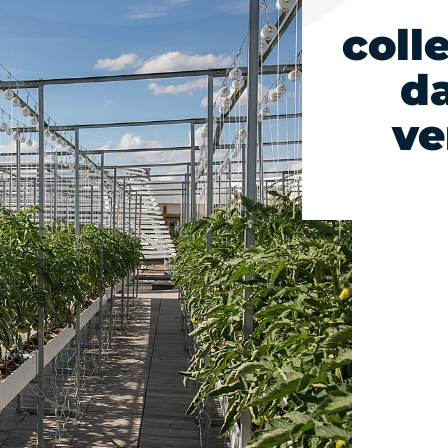
coll
da
ve