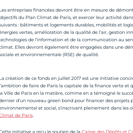
Les entreprises financées devront être en mesure de démontr
objectifs du Plan Climat de Paris, et exercer leur activité dans
suivants : bâtiments et logements durables, mobilités et logi
énergies vertes, amélioration de la qualité de l’air, gestion i
technologies de l’information et de la communication au serv
climat. Elles devront également être engagées dans une dé
sociale et environnementale (RSE) de qualité.
La création de ce fonds en juillet 2017 est une initiative conc
l’ambition de faire de Paris la capitale de la finance verte e
la Ville de Paris en la matière, comme en a témoigné le suc
dernier d’un nouveau green bond pour financer des projets 
environnemental et social, s’inscrivant pleinement dans les o
Climat de Paris
.
Cette initiative a reçu le soutien de la
Caisse des Dépôts et C