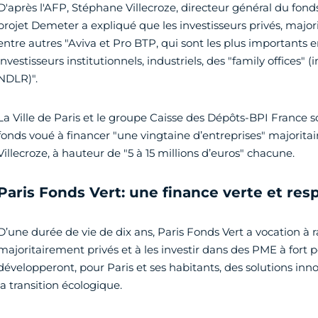
D'après l'AFP, Stéphane Villecroze, directeur général du fon
projet Demeter a expliqué que les investisseurs privés, majori
entre autres "Aviva et Pro BTP, qui sont les plus importants en
investisseurs institutionnels, industriels, des "family offices" 
NDLR)".
La Ville de Paris et le groupe Caisse des Dépôts-BPI France s
fonds voué à financer "une vingtaine d’entreprises" majoritai
Villecroze, à hauteur de "5 à 15 millions d’euros" chacune.
Paris Fonds Vert: une finance verte et res
D’une durée de vie de dix ans, Paris Fonds Vert a vocation à
majoritairement privés et à les investir dans des PME à fort p
développeront, pour Paris et ses habitants, des solutions in
la transition écologique.