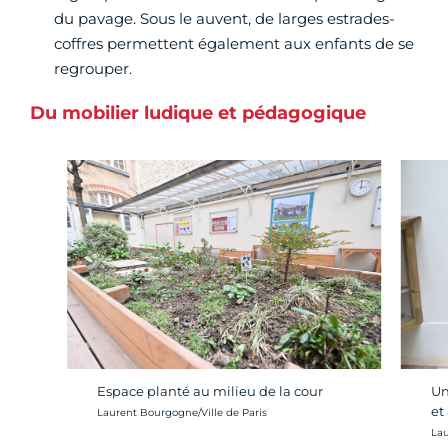
du pavage. Sous le auvent, de larges estrades-
coffres permettent également aux enfants de se
regrouper.
Du mobilier ludique et pédagogique
Espace planté au milieu de la cour
Un
et
Crédit photo :
Laurent Bourgogne/Ville de Paris
Cré
Lau