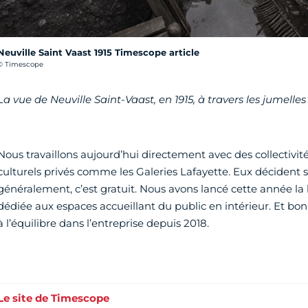
Neuville Saint Vaast 1915 Timescope article
rédit photo :
© Timescope
La vue de Neuville Saint-Vaast, en 1915, à travers les jumelle
Nous travaillons aujourd’hui directement avec des collectivit
culturels privés comme les Galeries Lafayette. Eux décident s’
généralement, c’est gratuit. Nous avons lancé cette année la
dédiée aux espaces accueillant du public en intérieur. Et b
à l’équilibre dans l’entreprise depuis 2018.
Le site de Timescope