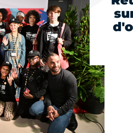
Re
su
d'