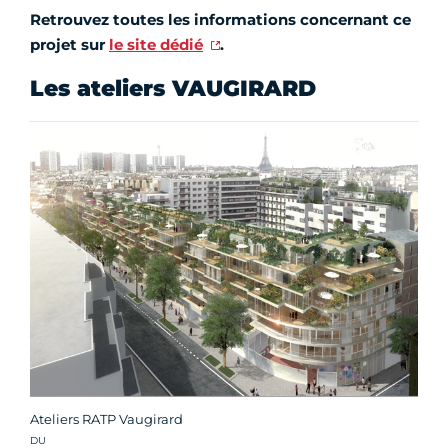
Retrouvez toutes les informations concernant ce
projet sur
le site dédié
.
Les ateliers VAUGIRARD
Ateliers RATP Vaugirard
Crédit photo :
DU