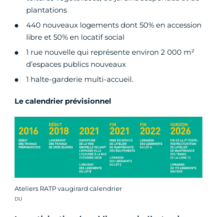
plantations
440 nouveaux logements dont 50% en accession
libre et 50% en locatif social
1 rue nouvelle qui représente environ 2 000 m²
d’espaces publics nouveaux
1 halte-garderie multi-accueil.
Le calendrier prévisionnel
Ateliers RATP vaugirard calendrier
Crédit photo :
DU