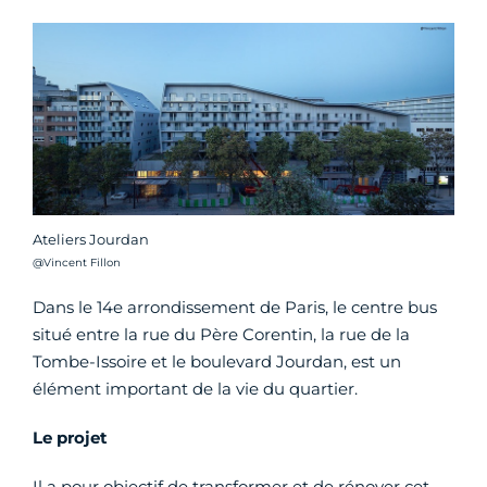
Ateliers Jourdan
Crédit photo :
@Vincent Fillon
Dans le 14e arrondissement de Paris, le centre bus
situé entre la rue du Père Corentin, la rue de la
Tombe-Issoire et le boulevard Jourdan, est un
élément important de la vie du quartier.
Le projet
Il a pour objectif de transformer et de rénover cet