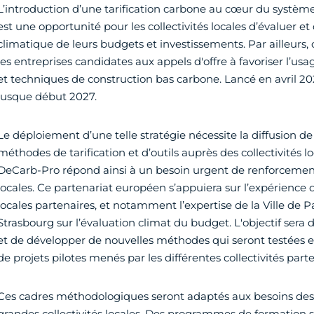
L’introduction d’une tarification carbone au cœur du systè
est une opportunité pour les collectivités locales d’évaluer et
climatique de leurs budgets et investissements. Par ailleur
les entreprises candidates aux appels d'offre à favoriser l’us
et techniques de construction bas carbone. Lancé en avril 202
jusque début 2027.
Le déploiement d’une telle stratégie nécessite la diffusion d
méthodes de tarification et d’outils auprès des collectivités
DeCarb-Pro répond ainsi à un besoin urgent de renforcement
locales. Ce partenariat européen s’appuiera sur l’expérience d
locales partenaires, et notamment l’expertise de la Ville de P
Strasbourg sur l’évaluation climat du budget. L'objectif sera 
et de développer de nouvelles méthodes qui seront testées 
de projets pilotes menés par les différentes collectivités parte
Ces cadres méthodologiques seront adaptés aux besoins des 
grandes collectivités locales. Des programmes de formation s