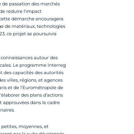
me de passation des marchés
 de réduire l'impact
s, cette démarche encouragera
age de matériaux, technologies
3, ce projet se poursuivra
e connaissances autour des
 locales. Le programme Interreg
 des capacités des autorités
es villes, régions, et agences
aris et de l’Eurométropole de
d'élaborer des plans d’actions
et approuvées dans le cadre
naires.
petites, moyennes, et
eront par la suite développés