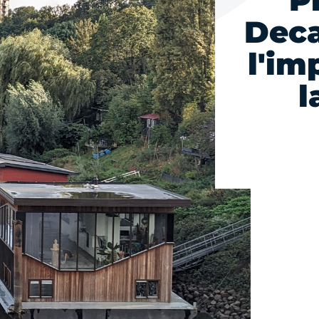
P
Deca
l'im
l