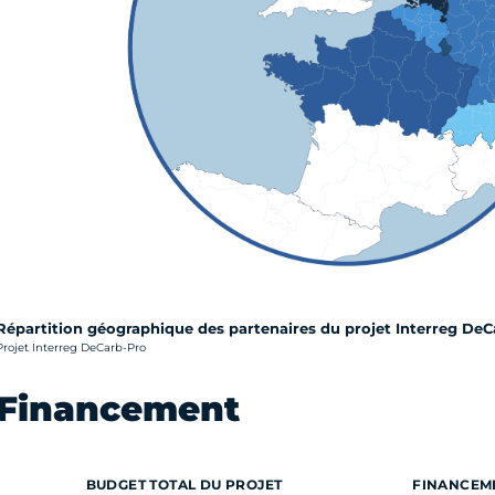
Répartition géographique des partenaires du projet Interreg De
rédit photo :
Projet Interreg DeCarb-Pro
Financement
BUDGET TOTAL DU PROJET
FINANCEM