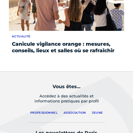
ACTUALITÉ
AC
Canicule vigilance orange : mesures,
Le
conseils, lieux et salles où se rafraîchir
su
fo
Vous êtes...
Accédez à des actualités et
informations pratiques par profil
PROFESSIONNEL
ASSOCIATION
JEUNE
Les newsletters de Paris