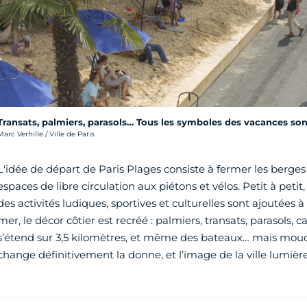
Transats, palmiers, parasols… Tous les symboles des vacances son
rédit photo :
Marc Verhille / Ville de Paris
L'idée de départ de Paris Plages consiste à fermer les berges
espaces de libre circulation aux piétons et vélos. Petit à petit
des activités ludiques, sportives et culturelles sont ajoutées à 
mer, le décor côtier est recréé : palmiers, transats, parasols, 
s’étend sur 3,5 kilomètres, et même des bateaux… mais mouch
change définitivement la donne, et l’image de la ville lumière