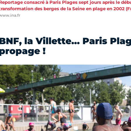
Reportage consacré à Paris Plages sept jours après le débu
transformation des berges de la Seine en plage en 2002 (Fr
www.ina.fr
BNF, la Villette… Paris Pla
propage !