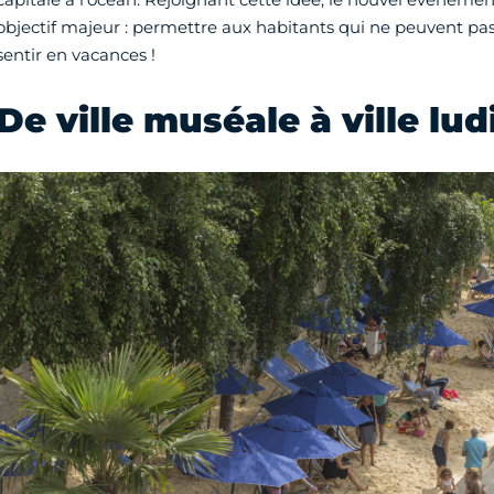
objectif majeur : permettre aux habitants qui ne peuvent pas 
sentir en vacances !
De ville muséale à ville lu