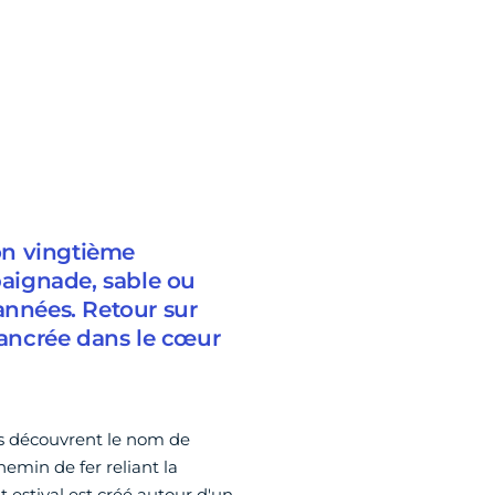
son vingtième
baignade, sable ou
années. Retour sur
i ancrée dans le cœur
ens découvrent le nom de
chemin de fer reliant la
 estival est créé autour d'un