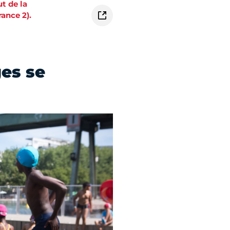
t de la
ance 2).
ges se