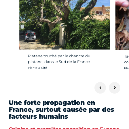
Platane touché par le chancre du
Ta
platane, dans le Sud de la France
co
Crédit photo :
Cré
Plante & Cité
Pla
Une forte propagation en
France, surtout causée par des
facteurs humains